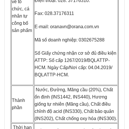
Điện thoại: 028. 37176310.
về tổ
chức, cá
Fax: 028.37176311
nhân tự
công bố
E-mail: oranavn@orana.com.vn
sản phẩm
Mã số doanh nghiệp: 0302675288
Số Giấy chứng nhận cơ sở đủ điều kiện
ATTP: Số cấp 1267/2019/BQLATTP-
HCM. Ngày Cấp/Nơi cấp: 04.04.2019/
BQLATTP-HCM.
Nước, Đường, Mãng cầu (20%), Chất
ổn định (INS1442, INS440), Hương
Thành
giống tự nhiên (Mãng cầu), Chất điều
phần
chỉnh độ acid (INS330), Chất bảo quản
(INS202), Chất chống oxy hóa (INS300).
Thời hạn