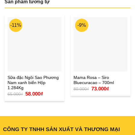
Sản phẩm tương tự
-11%
-9%
Sữa đặc Ngôi Sao Phương
Mama Rosa – Siro
Nam xanh biển Hộp
Bluecuracao – 700ml
1.284Kg
Giá
Giá
73.000
₫
80.000
₫
gốc
hiện
Giá
Giá
58.000
₫
65.000
₫
là:
tại
gốc
hiện
80.000₫.
là:
là:
tại
73.000₫.
65.000₫.
là:
58.000₫.
CÔNG TY TNHH SẢN XUẤT VÀ THƯƠNG MẠI