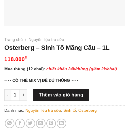
Trang chủ
/
Nguyên liệu trà sữa
Osterberg – Sinh Tố Mãng Cầu – 1L
₫
118.000
Mua thùng (12 chai):
chiết khấu 24k/thùng (giảm 2k/chai)
~~~ CÓ THỂ MIX VỊ ĐỂ ĐỦ THÙNG ~~~
Osterberg - Sinh Tố Mãng Cầu - 1L số lượng
Thêm vào giỏ hàng
Danh mục:
Nguyên liệu trà sữa
,
Sinh tố
,
Osterberg