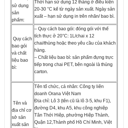
Thời hạn sử dụng 12 tháng ở điều kiện
sử dụng
20-30 °C kể từ ngày sản xuất. Ngày sản
sản
xuất – hạn sử dụng in trên nhãn/ bao bì.
phẩm:
– Quy cách bao gói: đóng gói với thể
tích thực ở 20°C: 1L/chai x 12
Quy cách
chai/thùng hoặc theo yêu cầu của khách
bao gói
hàng.
và chất
– Chất liệu bao bì: sản phẩm đựng trực
liệu bao
tiếp trong chai PET, bên ngoài là thùng
bì:
carton.
Tên tổ chức, cá nhân: Công ty liên
doanh Orana Việt Nam
Địa chỉ: Lô 3 (tên cũ là lô 3-5, khu F1),
Tên và
đường D4, khu A5, khu công nghiệp
địa chỉ cơ
Tân Thới Hiệp, phường Hiệp Thành,
sở sản
Quận 12,Thành phố Hồ Chí Minh, Việt
xuất sản