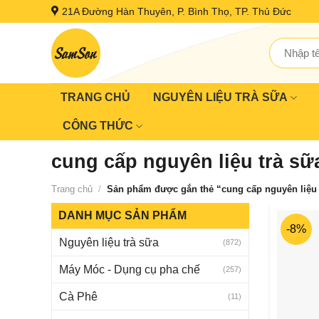
Skip
21A Đường Hàn Thuyên, P. Bình Thọ, TP. Thủ Đức
to
content
Tìm
kiếm:
TRANG CHỦ
NGUYÊN LIỆU TRÀ SỮA
CÔNG THỨC
cung cấp nguyên liệu trà sữ
Trang chủ
/
Sản phẩm được gắn thẻ “cung cấp nguyên liệu 
DANH MỤC SẢN PHẨM
-8%
Nguyên liệu trà sữa
(872)
Máy Móc - Dụng cụ pha chế
(257)
Cà Phê
(11)