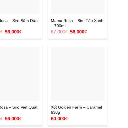
osa – Siro Sâm Dứa
Mama Rosa – Siro Táo Xanh
l
– 700ml
Giá
Giá
Giá
Giá
₫
56.000
₫
67.000
₫
56.000
₫
gốc
hiện
gốc
hiện
là:
tại
là:
tại
67.000₫.
là:
67.000₫.
là:
56.000₫.
56.000₫.
sa – Siro Việt Quất
Xốt Golden Farm – Caramel
l
630g
Giá
Giá
₫
56.000
₫
60.000
₫
gốc
hiện
là:
tại