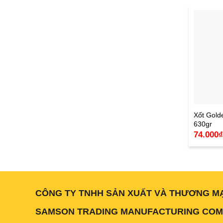
Xốt Gold
630gr
74.000
CÔNG TY TNHH SẢN XUẤT VÀ THƯƠNG M
SAMSON TRADING MANUFACTURING COMP