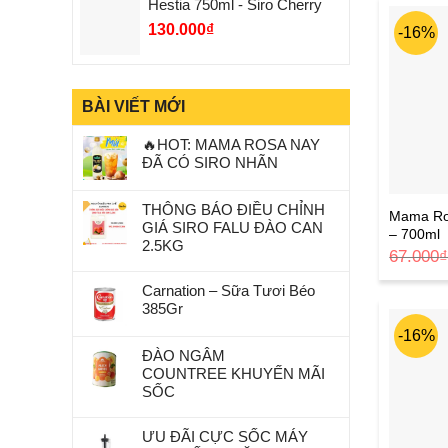
Hestia 750ml - Siro Cherry
130.000
₫
-16%
BÀI VIẾT MỚI
🔥HOT: MAMA ROSA NAY
ĐÃ CÓ SIRO NHÃN
THÔNG BÁO ĐIỀU CHỈNH
Mama Ro
GIÁ SIRO FALU ĐÀO CAN
– 700ml
2.5KG
67.000
Carnation – Sữa Tươi Béo
385Gr
-16%
ĐÀO NGÂM
COUNTREE KHUYẾN MÃI
SỐC
ƯU ĐÃI CỰC SỐC MÁY