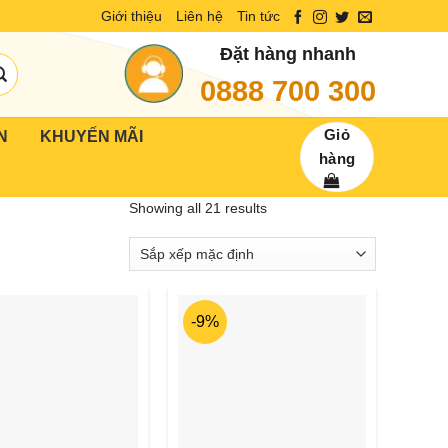
Giới thiệu
Liên hệ
Tin tức
Đặt hàng nhanh
0888 700 300
Giỏ
N
KHUYẾN MÃI
hàng
Showing all 21 results
-9%