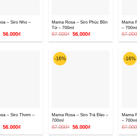
a – Siro Nho –
Mama Rosa – Siro Phúc Bồn
Mama R
Tử – 700ml
– 700m
Giá
Giá
Giá
Giá
₫
56.000
₫
67.000
₫
56.000
₫
67.000
gốc
hiện
gốc
hiện
là:
tại
là:
tại
67.000₫.
là:
67.000₫.
là:
56.000₫.
56.000₫.
-16%
-16%
sa – Siro Thơm –
Mama Rosa – Siro Trà Đào –
Mama Ro
700ml
– 700m
Giá
Giá
Giá
Giá
₫
56.000
₫
67.000
₫
56.000
₫
67.000
gốc
hiện
gốc
hiện
là:
tại
là:
tại