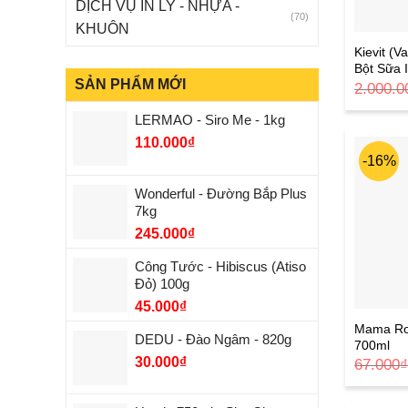
DỊCH VỤ IN LY - NHỰA -
(70)
KHUÔN
Kievit (V
Bột Sữa 
SẢN PHẨM MỚI
2.000.0
LERMAO - Siro Me - 1kg
110.000
₫
-16%
Wonderful - Đường Bắp Plus
7kg
245.000
₫
Công Tước - Hibiscus (Atiso
Đỏ) 100g
45.000
₫
Mama Ro
DEDU - Đào Ngâm - 820g
700ml
30.000
₫
67.000