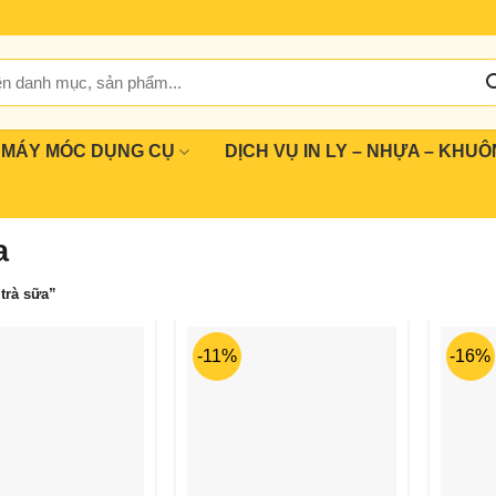
MÁY MÓC DỤNG CỤ
DỊCH VỤ IN LY – NHỰA – KHUÔ
a
trà sữa”
-11%
-16%