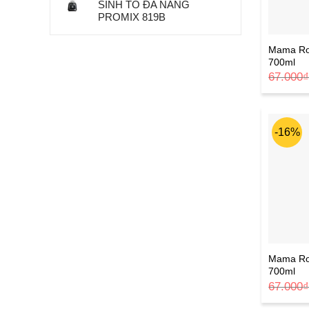
SINH TỐ ĐA NĂNG
PROMIX 819B
Mama Ros
700ml
67.000
-16%
Mama Ro
700ml
67.000