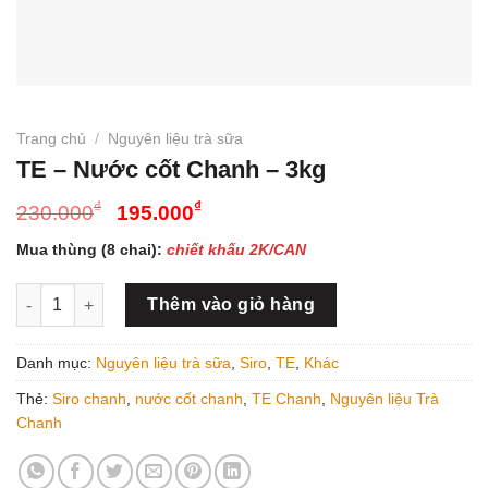
Trang chủ
/
Nguyên liệu trà sữa
TE – Nước cốt Chanh – 3kg
Giá
Giá
₫
₫
230.000
195.000
gốc
hiện
Mua thùng (8 chai):
chiết khấu 2K/CAN
là:
tại
230.000₫.
là:
TE - Nước cốt Chanh - 3kg số lượng
Thêm vào giỏ hàng
195.000₫.
Danh mục:
Nguyên liệu trà sữa
,
Siro
,
TE
,
Khác
Thẻ:
Siro chanh
,
nước cốt chanh
,
TE Chanh
,
Nguyên liệu Trà
Chanh