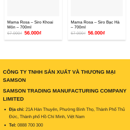
Mama Rosa – Siro Khoai
Mama Rosa – Siro Bạc Hà
Môn – 700ml
– 700ml
Giá
Giá
Giá
Giá
56.000
₫
56.000
₫
67.000
₫
67.000
₫
gốc
hiện
gốc
hiện
là:
tại
là:
tại
67.000₫.
là:
67.000₫.
là:
56.000₫.
56.000₫.
CÔNG TY TNHH SẢN XUẤT VÀ THƯƠNG MẠI
SAMSON
SAMSON TRADING MANUFACTURING COMPANY
LIMITED
Địa chỉ:
21A Hàn Thuyên, Phường Bình Thọ, Thành Phố Thủ
Đức, Thành phố Hồ Chí Minh, Việt Nam
Tel:
0888 700 300