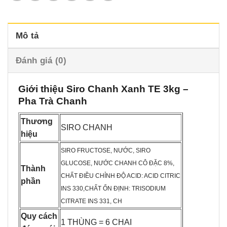
Mô tả
Đánh giá (0)
Giới thiệu Siro Chanh Xanh TE 3kg –
Pha Trà Chanh
Thương
SIRO CHANH
hiệu
SIRO FRUCTOSE, NƯỚC, SIRO
GLUCOSE, NƯỚC CHANH CÔ ĐẶC 8%,
Thành
CHẤT ĐIỀU CHỈNH ĐỘ ACID: ACID CITRIC
phần
INS 330,CHẤT ỔN ĐỊNH: TRISODIUM
CITRATE INS 331, CH
Quy cách
1 THÙNG = 6 CHAI