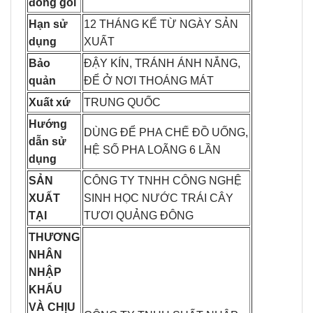
đóng gói
Hạn sử
12 THÁNG KỂ TỪ NGÀY SẢN
dụng
XUẤT
Bảo
ĐẬY KÍN, TRÁNH ÁNH NẮNG,
quản
ĐỂ Ở NƠI THOÁNG MÁT
Xuất xứ
TRUNG QUỐC
Hướng
DÙNG ĐỂ PHA CHẾ ĐỒ UỐNG,
dẫn sử
HỆ SỐ PHA LOÃNG 6 LẦN
dụng
SẢN
CÔNG TY TNHH CÔNG NGHỆ
XUẤT
SINH HỌC NƯỚC TRÁI CÂY
TẠI
TƯƠI QUẢNG ĐÔNG
THƯƠNG
NHÂN
NHẬP
KHẨU
VÀ CHỊU