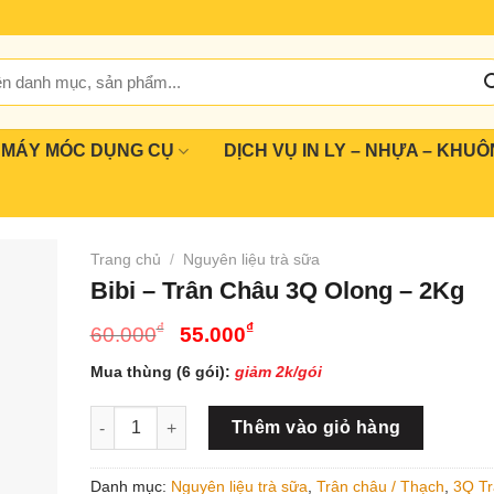
MÁY MÓC DỤNG CỤ
DỊCH VỤ IN LY – NHỰA – KHUÔ
Trang chủ
/
Nguyên liệu trà sữa
Bibi – Trân Châu 3Q Olong – 2Kg
Giá
Giá
₫
₫
60.000
55.000
gốc
hiện
Mua thùng (6 gói):
giảm 2k/gói
là:
tại
60.000₫.
là:
Bibi - Trân Châu 3Q Olong - 2Kg số lượng
Thêm vào giỏ hàng
55.000₫.
Danh mục:
Nguyên liệu trà sữa
,
Trân châu / Thạch
,
3Q Tr