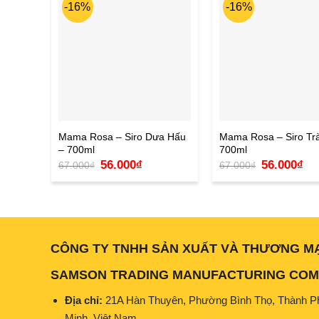
-16%
-16%
Mama Rosa – Siro Dưa Hấu
Mama Rosa – Siro Tr
– 700ml
700ml
Giá
Giá
Giá
Giá
56.000
₫
56.000
₫
67.000
₫
67.000
₫
gốc
hiện
gốc
hiệ
là:
tại
là:
tại
67.000₫.
là:
67.000₫.
là:
56.000₫.
56.
CÔNG TY TNHH SẢN XUẤT VÀ THƯƠNG M
SAMSON TRADING MANUFACTURING COMP
Địa chỉ:
21A Hàn Thuyên, Phường Bình Thọ, Thành P
Minh, Việt Nam