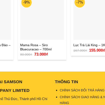
-9%
-7%
à Đào –
Mama Rosa – Siro
Lục Trà Lài King – 1
Bluecuracao – 700ml
Giá
155.000
₫
167.000
₫
gốc
Giá
Giá
73.000
₫
80.000
₫
là:
n
gốc
hiện
167.000₫.
là:
tại
80.000₫.
là:
000₫.
73.000₫.
ẠI SAMSON
THÔNG TIN
ANY LIMITED
CHÍNH SÁCH ĐỔI TRẢ HÀNG
CHÍNH SÁCH GIAO HÀNG & 
hố Thủ Đức, Thành phố Hồ Chí
HÀNG