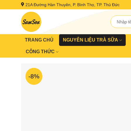
Skip
21A Đường Hàn Thuyên, P. Bình Thọ, TP. Thủ Đức
to
content
Tìm
kiếm:
TRANG CHỦ
NGUYÊN LIỆU TRÀ SỮA
CÔNG THỨC
-8%