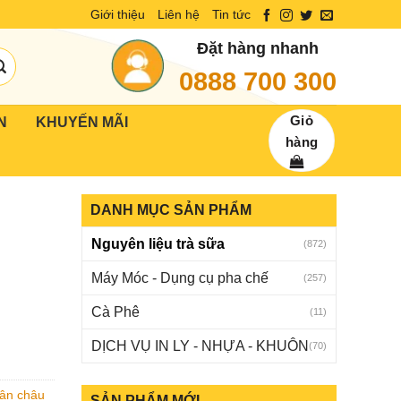
Giới thiệu
Liên hệ
Tin tức
Đặt hàng nhanh
0888 700 300
Giỏ
N
KHUYẾN MÃI
hàng
DANH MỤC SẢN PHẨM
Nguyên liệu trà sữa
(872)
Máy Móc - Dụng cụ pha chế
(257)
Cà Phê
(11)
DỊCH VỤ IN LY - NHỰA - KHUÔN
(70)
ân châu
SẢN PHẨM MỚI