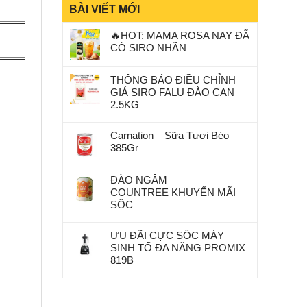
BÀI VIẾT MỚI
🔥HOT: MAMA ROSA NAY ĐÃ
CÓ SIRO NHÃN
THÔNG BÁO ĐIỀU CHỈNH
GIÁ SIRO FALU ĐÀO CAN
2.5KG
Carnation – Sữa Tươi Béo
385Gr
ĐÀO NGÂM
COUNTREE KHUYẾN MÃI
SỐC
ƯU ĐÃI CỰC SỐC MÁY
SINH TỐ ĐA NĂNG PROMIX
819B