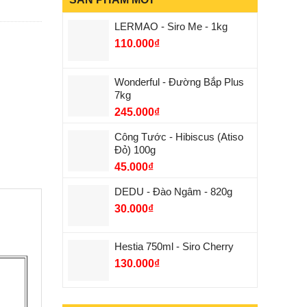
LERMAO - Siro Me - 1kg
110.000
₫
Wonderful - Đường Bắp Plus
7kg
245.000
₫
Công Tước - Hibiscus (Atiso
Đỏ) 100g
45.000
₫
DEDU - Đào Ngâm - 820g
30.000
₫
Hestia 750ml - Siro Cherry
130.000
₫