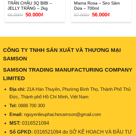
TRÂN CHÂU 3Q BIBI –
Mama Rosa – Siro Sâm
JELLY TRẮNG – 2kg
Dứa – 700ml
Giá
Giá
Giá
Giá
50.000
₫
56.000
₫
65.000
₫
67.000
₫
gốc
hiện
gốc
hiện
là:
tại
là:
tại
65.000₫.
là:
67.000₫.
là:
50.000₫.
56.000₫.
CÔNG TY TNHH SẢN XUẤT VÀ THƯƠNG MẠI
SAMSON
SAMSON TRADING MANUFACTURING COMPANY
LIMITED
Địa chỉ:
21A Hàn Thuyên, Phường Bình Thọ, Thành Phố Thủ
Đức, Thành phố Hồ Chí Minh, Việt Nam
Tel:
0888 700 300
Email:
nguyenlieuphachesamson@gmail.com
MST:
0316521094
Số GPKD:
0316521094 do SỞ KẾ HOẠCH VÀ ĐẦU TƯ