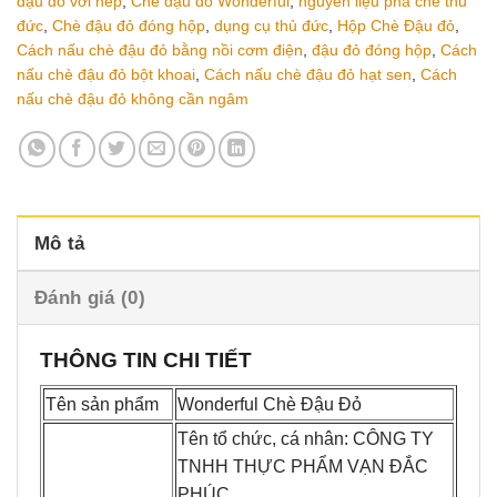
đậu đỏ với nếp
,
Chè đậu đỏ Wonderful
,
nguyên liệu pha chế thủ
đức
,
Chè đậu đỏ đóng hộp
,
dụng cụ thủ đức
,
Hộp Chè Đậu đỏ
,
Cách nấu chè đậu đỏ bằng nồi cơm điện
,
đậu đỏ đóng hộp
,
Cách
nấu chè đậu đỏ bột khoai
,
Cách nấu chè đậu đỏ hạt sen
,
Cách
nấu chè đậu đỏ không cần ngâm
Mô tả
Đánh giá (0)
THÔNG TIN CHI TIẾT
Tên sản phẩm
Wonderful Chè Đậu Đỏ
Tên tổ chức, cá nhân: CÔNG TY
TNHH THỰC PHẨM VẠN ĐẮC
PHÚC