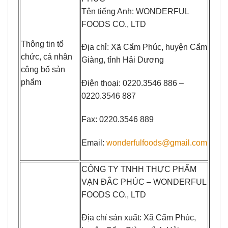
Tên tiếng Anh: WONDERFUL
FOODS CO., LTD
Thông tin tổ
Địa chỉ: Xã Cẩm Phúc, huyện Cẩm
chức, cá nhân
Giàng, tỉnh Hải Dương
công bố sản
phẩm
Điện thoại: 0220.3546 886 –
0220.3546 887
Fax: 0220.3546 889
Email:
wonderfulfoods@gmail.com
CÔNG TY TNHH THỰC PHẨM
VẠN ĐẮC PHÚC – WONDERFUL
FOODS CO., LTD
Địa chỉ sản xuất: Xã Cẩm Phúc,