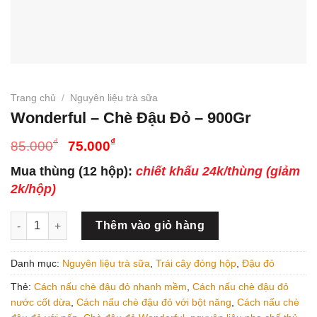
Trang chủ
/
Nguyên liệu trà sữa
Wonderful – Chè Đậu Đỏ – 900Gr
Giá
Giá
₫
₫
85.000
75.000
gốc
hiện
Mua thùng (12 hộp):
chiết khấu 24k/thùng (giảm
là:
tại
2k/hộp)
85.000₫.
là:
75.000₫.
Wonderful - Chè Đậu Đỏ - 900Gr số lượng
Thêm vào giỏ hàng
Danh mục:
Nguyên liệu trà sữa
,
Trái cây đóng hộp
,
Đậu đỏ
Thẻ:
Cách nấu chè đậu đỏ nhanh mềm
,
Cách nấu chè đậu đỏ
nước cốt dừa
,
Cách nấu chè đậu đỏ với bột năng
,
Cách nấu chè