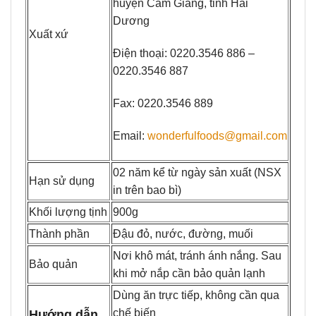
huyện Cẩm Giàng, tỉnh Hải
Dương
Xuất xứ
Điện thoại: 0220.3546 886 –
0220.3546 887
Fax: 0220.3546 889
Email:
wonderfulfoods@gmail.com
02 năm kể từ ngày sản xuất (NSX
Hạn sử dụng
in trên bao bì)
Khối lượng tịnh
900g
Thành phần
Đậu đỏ, nước, đường, muối
Nơi khô mát, tránh ánh nắng. Sau
Bảo quản
khi mở nắp cần bảo quản lạnh
Dùng ăn trực tiếp, không cần qua
chế biến
Hướng dẫn