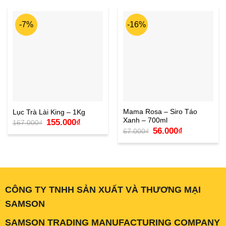
-7%
-16%
Mama Rosa – Siro Táo
Lục Trà Lài King – 1Kg
Xanh – 700ml
Giá
Giá
155.000
₫
167.000
₫
gốc
hiện
Giá
Giá
56.000
₫
67.000
₫
là:
tại
gốc
hiện
167.000₫.
là:
là:
tại
155.000₫.
67.000₫.
là:
56.000₫.
CÔNG TY TNHH SẢN XUẤT VÀ THƯƠNG MẠI
SAMSON
SAMSON TRADING MANUFACTURING COMPANY