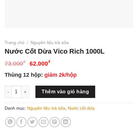
Trang chủ
/
Nguyên liệu trà sữa
Nước Cốt Dừa Vico Rich 1000L
Giá
Giá
₫
₫
73.000
62.000
gốc
hiện
Thùng 12 hộp:
giảm 2k/hộp
là:
tại
73.000₫.
là:
Nước Cốt Dừa Vico Rich 1000L số lượng
62.000₫.
Thêm vào giỏ hàng
Danh mục:
Nguyên liệu trà sữa
,
Nước cốt dừa