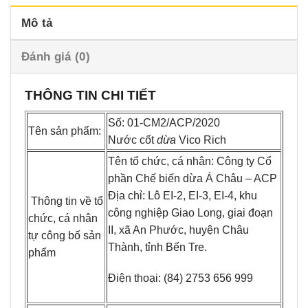
Mô tả
Đánh giá (0)
THÔNG TIN CHI TIẾT
Số: 01-CM2/ACP/2020
Tên sản phẩm:
Nước cốt
dừa
Vico Rich
Tên tổ chức, cá nhân: Công ty Cổ
phần Chế biến dừa Á Châu – ACP
Địa chỉ: Lô EI-2, EI-3, EI-4, khu
Thông tin về tổ
công nghiệp Giao Long, giai đoạn
chức, cá nhân
II, xã An Phước, huyện Châu
tự công bố sản
Thành, tỉnh Bến Tre.
phẩm
Điện thoại: (84) 2753 656 999