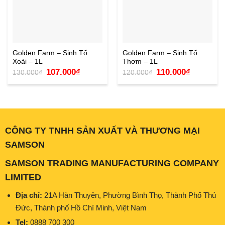
Golden Farm – Sinh Tố
Golden Farm – Sinh Tố
Xoài – 1L
Thơm – 1L
Giá
Giá
Giá
Giá
107.000
₫
110.000
₫
130.000
₫
120.000
₫
gốc
hiện
gốc
hiện
là:
tại
là:
tại
130.000₫.
là:
120.000₫.
là:
107.000₫.
110.000₫.
CÔNG TY TNHH SẢN XUẤT VÀ THƯƠNG MẠI
SAMSON
SAMSON TRADING MANUFACTURING COMPANY
LIMITED
Địa chỉ:
21A Hàn Thuyên, Phường Bình Thọ, Thành Phố Thủ
Đức, Thành phố Hồ Chí Minh, Việt Nam
Tel:
0888 700 300