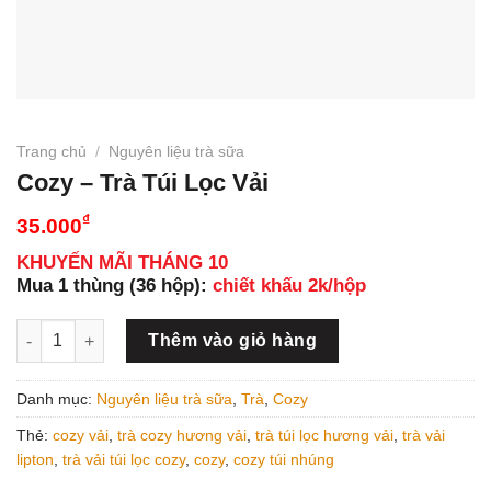
Trang chủ
/
Nguyên liệu trà sữa
Cozy – Trà Túi Lọc Vải
₫
35.000
KHUYẾN MÃI THÁNG 10
Mua 1 thùng (36 hộp):
chiết khấu 2k/hộp
Cozy - Trà Túi Lọc Vải số lượng
Thêm vào giỏ hàng
Danh mục:
Nguyên liệu trà sữa
,
Trà
,
Cozy
Thẻ:
cozy vải
,
trà cozy hương vải
,
trà túi lọc hương vải
,
trà vải
lipton
,
trà vải túi lọc cozy
,
cozy
,
cozy túi nhúng