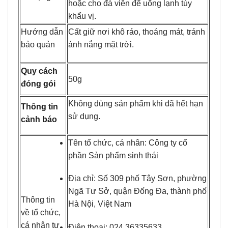
hoặc cho đá viên để uống lạnh tùy
khẩu vị.
Hướng dẫn
Cất giữ nơi khô ráo, thoáng mát, tránh
bảo quản
ánh nắng mặt trời.
Quy cách
50g
đóng gói
Không dùng sản phẩm khi đã hết hạn
Thông tin
sử dụng.
cảnh báo
Tên tổ chức, cá nhân: Công ty cổ
phần Sản phẩm sinh thái
Địa chỉ: Số 309 phố Tây Sơn, phường
Ngã Tư Sở, quận Đống Đa, thành phố
Thông tin
Hà Nội, Việt Nam
về tổ chức,
cá nhân tự
Điện thoại: 024.36335633