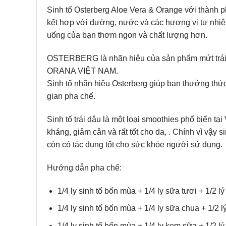
Sinh tố Osterberg Aloe Vera & Orange với thàn
kết hợp với đường, nước và các hương vị tự nhiên
uống của bạn thơm ngon và chất lượng hơn.
OSTERBERG là nhãn hiệu của sản phẩm mứt trái câ
ORANA VIỆT NAM.
Sinh tố nhãn hiệu Osterberg giúp bạn thưởng thứ
gian pha chế.
Sinh tố trái dâu là một loại smoothies phổ biến tạ
kháng, giảm cân và rất tốt cho da, . Chính vì vậy s
còn có tác dụng tốt cho sức khỏe người sử dụng.
Hướng dẫn pha chế:
1/4 ly sinh tố bốn mùa + 1/4 ly sữa tươi + 1/2 l
1/4 ly sinh tố bốn mùa + 1/4 ly sữa chua + 1/2 l
1/4 ly sinh tố bốn mùa + 1/4 ly kem sữa + 1/2 l