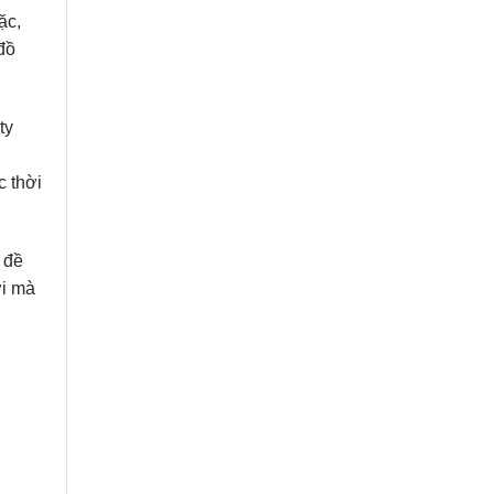
ặc,
đồ
ty
c thời
 đề
ời mà