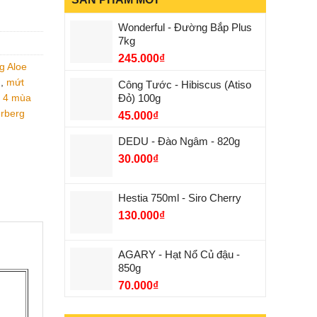
Wonderful - Đường Bắp Plus
7kg
245.000
₫
g Aloe
m
,
mứt
Công Tước - Hibiscus (Atiso
Đỏ) 100g
ố 4 mùa
erberg
45.000
₫
DEDU - Đào Ngâm - 820g
30.000
₫
Hestia 750ml - Siro Cherry
130.000
₫
AGARY - Hạt Nổ Củ đậu -
850g
70.000
₫