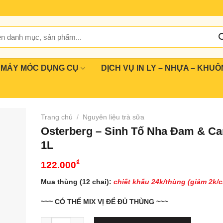
MÁY MÓC DỤNG CỤ
DỊCH VỤ IN LY – NHỰA – KHUÔ
Trang chủ
/
Nguyên liệu trà sữa
Osterberg – Sinh Tố Nha Đam & C
1L
₫
122.000
Mua thùng (12 chai):
chiết khấu 24k/thùng (giảm 2k/c
~~~ CÓ THỂ MIX VỊ ĐỂ ĐỦ THÙNG ~~~
Osterberg - Sinh Tố Nha Đam & Cam – 1L số lượng