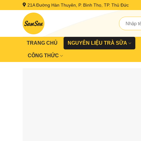
Skip
21A Đường Hàn Thuyên, P. Bình Thọ, TP. Thủ Đức
to
content
Tìm
kiếm:
TRANG CHỦ
NGUYÊN LIỆU TRÀ SỮA
CÔNG THỨC