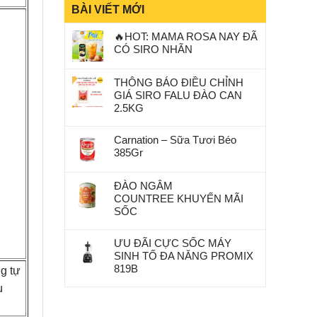
BÀI VIẾT MỚI
🔥HOT: MAMA ROSA NAY ĐÃ
CÓ SIRO NHÃN
THÔNG BÁO ĐIỀU CHỈNH
GIÁ SIRO FALU ĐÀO CAN
2.5KG
Carnation – Sữa Tươi Béo
385Gr
ĐÀO NGÂM
COUNTREE KHUYẾN MÃI
SỐC
ƯU ĐÃI CỰC SỐC MÁY
SINH TỐ ĐA NĂNG PROMIX
819B
g tự
u