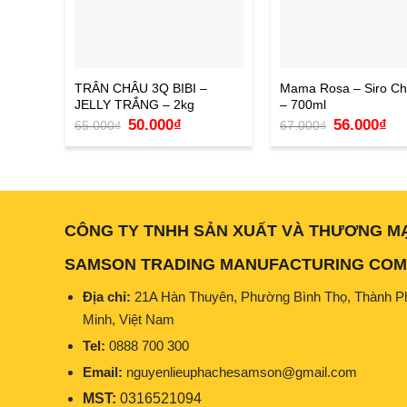
TRÂN CHÂU 3Q BIBI –
Mama Rosa – Siro Ch
JELLY TRẮNG – 2kg
– 700ml
Giá
Giá
Giá
Giá
50.000
₫
56.000
₫
65.000
₫
67.000
₫
gốc
hiện
gốc
hiệ
là:
tại
là:
tại
65.000₫.
là:
67.000₫.
là:
50.000₫.
56.
CÔNG TY TNHH SẢN XUẤT VÀ THƯƠNG M
SAMSON TRADING MANUFACTURING COMP
Địa chỉ:
21A Hàn Thuyên, Phường Bình Thọ, Thành P
Minh, Việt Nam
Tel:
0888 700 300
Email:
nguyenlieuphachesamson@gmail.com
MST:
0316521094