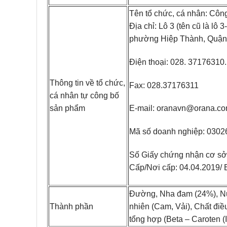
Tên tổ chức, cá nhân: Côn
Địa chỉ: Lô 3 (tên cũ là lô
phường Hiệp Thành, Quận 
Điện thoại: 028. 37176310.
Thông tin về tổ chức,
Fax: 028.37176311
cá nhân tự công bố
sản phẩm
E-mail: oranavn@orana.co
Mã số doanh nghiệp: 030
Số Giấy chứng nhận cơ s
Cấp/Nơi cấp: 04.04.2019
Đường, Nha đam (24%), Nư
Thành phần
nhiên (Cam, Vải), Chất điề
tổng hợp (Beta – Caroten (