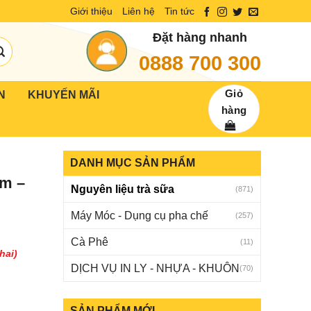
Giới thiệu
Liên hệ
Tin tức
Đặt hàng nhanh
0888 700 300
Giỏ
N
KHUYẾN MÃI
hàng
DANH MỤC SẢN PHẨM
am –
Nguyên liệu trà sữa
(871)
Máy Móc - Dụng cụ pha chế
(257)
Cà Phê
(11)
hai)
DỊCH VỤ IN LY - NHỰA - KHUÔN
(70)
SẢN PHẨM MỚI