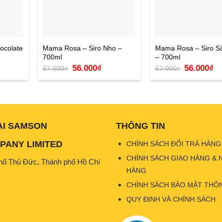
ocolate
Mama Rosa – Siro Nho –
Mama Rosa – Siro 
700ml
– 700ml
Giá
Giá
Giá
Gi
56.000
₫
56.000
₫
67.000
₫
67.000
₫
n
gốc
hiện
gốc
hi
là:
tại
là:
tại
67.000₫.
là:
67.000₫.
là:
000₫.
56.000₫.
56
ẠI SAMSON
THÔNG TIN
ANY LIMITED
CHÍNH SÁCH ĐỔI TRẢ HÀNG
CHÍNH SÁCH GIAO HÀNG & 
hố Thủ Đức, Thành phố Hồ Chí
HÀNG
CHÍNH SÁCH BẢO MẬT THÔN
QUY ĐỊNH VÀ CHÍNH SÁCH