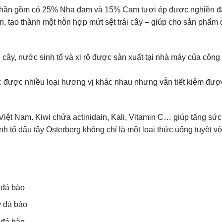
h phần gồm có 25% Nha đam và 15% Cam tươi ép được nghiền đ
, tạo thành một hỗn hợp mứt sệt trái cây – giúp cho sản phẩm 
y, nước sinh tố và xi rô được sản xuất tại nhà máy của công 
c được nhiều loại hương vị khác nhau nhưng vẫn tiết kiệm đượ
i Việt Nam. Kiwi chứa actinidain, Kali, Vitamin C… giúp tăng sức
inh tố dâu tây Osterberg không chỉ là một loại thức uống tuyệt v
ý đá bào
ý đá bào
ý đá bào