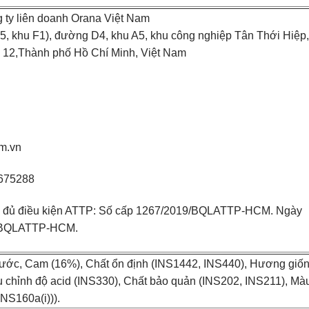
g ty liên doanh Orana Việt Nam
 3-5, khu F1), đường D4, khu A5, khu công nghiệp Tân Thới Hiệp,
12,Thành phố Hồ Chí Minh, Việt Nam
m.vn
2675288
ở đủ điều kiện ATTP: Số cấp 1267/2019/BQLATTP-HCM. Ngày
/ BQLATTP-HCM.
ớc, Cam (16%), Chất ổn định (INS1442, INS440), Hương giốn
u chỉnh độ acid (INS330), Chất bảo quản (INS202, INS211), Mà
INS160a(i))).